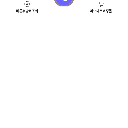
빠른수강료조회
라오나토쇼핑몰
Academy News
이벤트
뷰티스쿨 뉴스