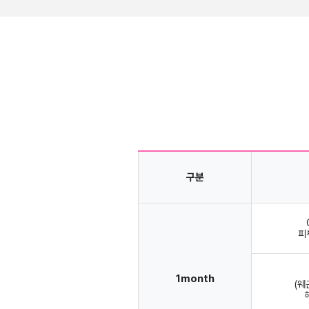
구분
피
1month
(웨