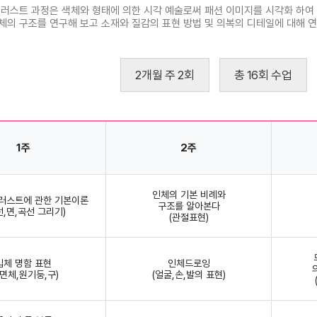
일러스트 과정은 색체와 형태에 의한 시각 예술로써 패션 이미지를 시각화 하여
체의 구조를 연구해 보고 소재와 질감의 표현 방법 및 의복의 디테일에 대해 
2개월 주 2회
총 16회 수업
1주
2주
인체의 기본 비례와
일러스트에 관한 기본이론
구조를 알아본다
선,면,곡선 그리기)
(관절표현)
입체 명함 표현
인체드로잉
육면체,원기둥,구)
(얼굴,손,발의 표현)