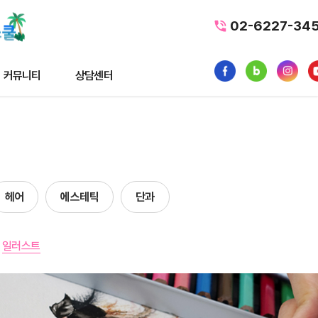
02-6227-34
커뮤니티
상담센터
티
상담센터
뉴스
수강료조회
스
1:1 문의
헤어
에스테틱
단과
내일배움카드
품
가맹/제휴문의
일러스트
터뷰
자주묻는질문
황
사일정