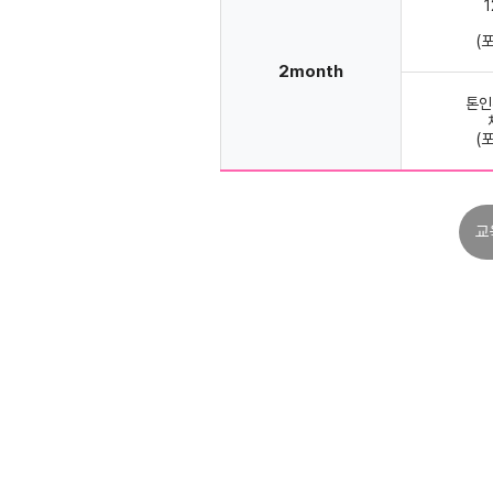
(
2month
톤인
(
교