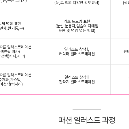
선,면,곡선 그리기)
(눈,코,입의 다양한 각도묘사)
(색
기초 드로잉 표현
입체 명함 표현
(눈썹,눈동자,입술의 디테일
육면체,원기둥,구)
표현 및 명암 넣는 방법)
 따른 일러스트레이션
일러스트 창작 Ⅰ,
(색연필,마카)
판
캐릭터 일러스트레이션
선택(섹시,시크)
 따른 일러스트레이션
일러스트 창작 Ⅱ
(수채화,파스텔)
판타지 일러스트레이션
마선택(럭셔리)
패션 일러스트 과정