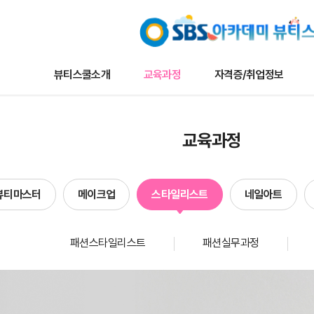
뷰티스쿨소개
교육과정
자격증/취업정보
교육과정
자격증/취업정보
커뮤니
교육과정
나토뷰티마스터
채용/취업정보
뷰티스쿨 
메이크업
자격증정보
트렌드 뉴
뷰티마스터
메이크업
스타일리스트
네일아트
타일리스트
자료실
이벤트
네일아트
수강생작
패션스타일리스트
패션실무과정
헤어
수강생인
에스테틱
합격자현
단과
방송국견학/행