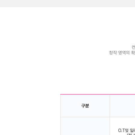
컨
창작 영역의 
구분
O.T및 