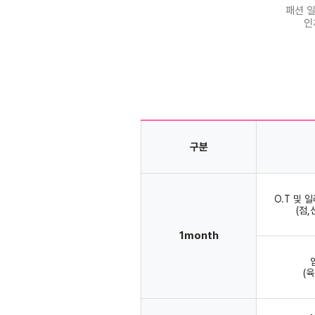
패션 
인
구분
O.T 및 
(점,
1month
(