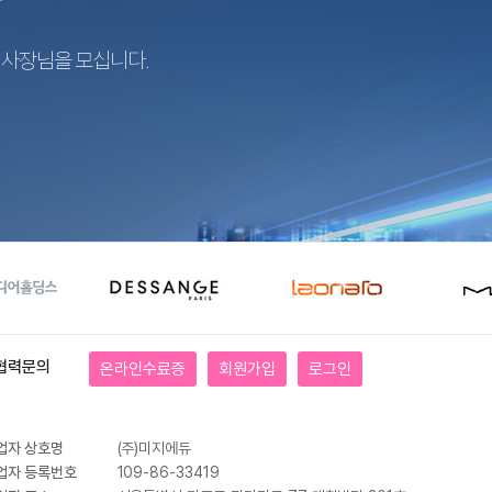
r
지사장님을 모십니다.
협력문의
온라인수료증
회원가입
로그인
업자 상호명
(주)미지에듀
업자 등록번호
109-86-33419