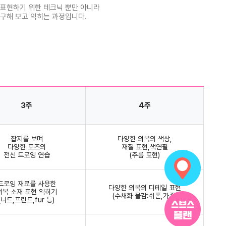
 표현하기 위한 테크닉 뿐만 아니라
연구해 보고 익히는 과정입니다.
3주
4주
잡지를 보며
다양한 의복의 색상,
다양한 포즈의
재질 표현,색연필
전신 드로잉 연습
(주름 표현)
드로잉 재료를 사용한
다양한 의복의 디테일 표현
의복 소재 표현 익히기
(수채화 물감:쉬폰,가죽)
(니트,프린트,fur 등)