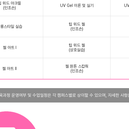
팁 위드 아크릴
UV Gel 이론 및 실기
UV
(인조손)
팁 위드 젤
롱스타일 실습
(인조손)
팁 위드 젤
젤 아트 Ⅰ
(상호실습)
젤 원톤 스캅춰
젤 아트 Ⅱ
(인조손)
육과정 운영여부 및 수업일정은 각 캠퍼스별로 상이할 수 있으며, 자세한 사항