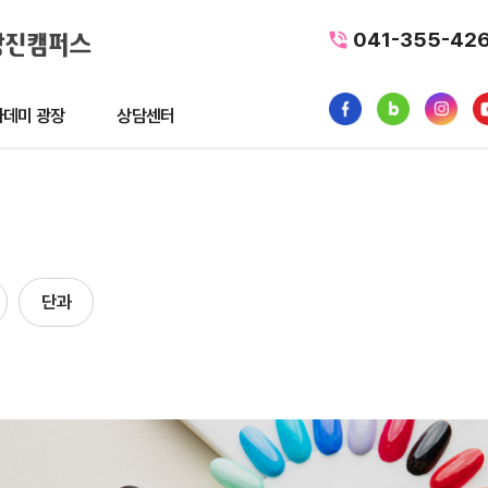
041-355-42
데미 광장
상담센터
광장
상담센터
뉴스
수강료조회
1:1 문의
단과
품
내일배움카드
터뷰
가맹/제휴문의
후기
자주묻는질문
황
사일정