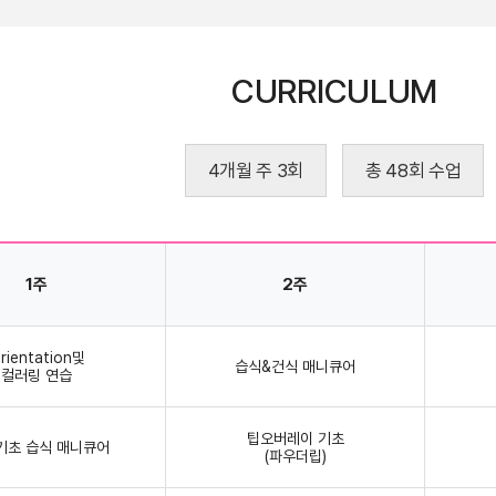
CURRICULUM
4개월 주 3회
총 48회 수업
1주
2주
rientation및
습식&건식 매니큐어
컬러링 연습
팁오버레이 기초
기초 습식 매니큐어
(파우더립)