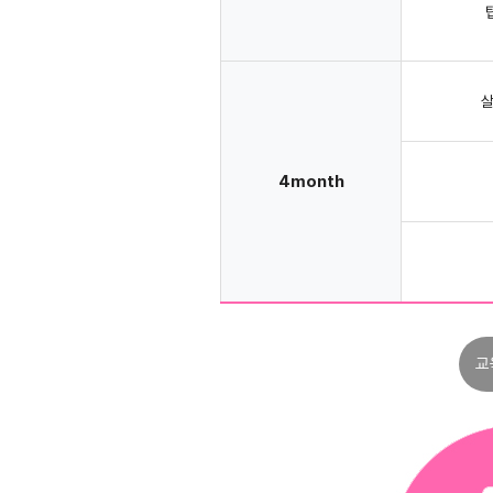
살
4month
교