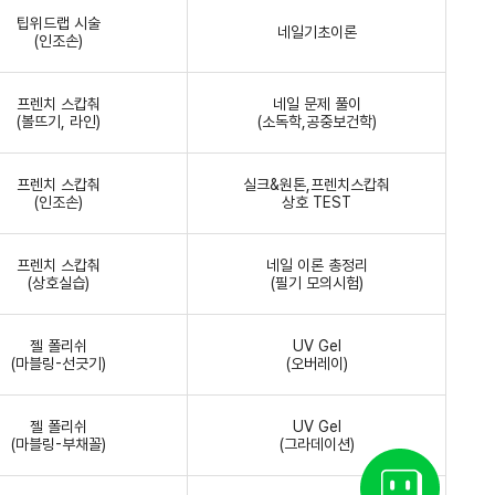
팁위드랩 시술
네일기초이론
(인조손)
프렌치 스캅춰
네일 문제 풀이
(볼뜨기, 라인)
(소독학,공중보건학)
프렌치 스캅춰
실크&원톤,프렌치스캅춰
(인조손)
상호 TEST
프렌치 스캅춰
네일 이론 총정리
(상호실습)
(필기 모의시험)
젤 폴리쉬
UV Gel
(마블링-선긋기)
(오버레이)
젤 폴리쉬
UV Gel
(마블링-부채꼴)
(그라데이션)