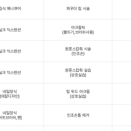
습식 매니큐어
파우더 립 시술
아크릴릭
실크 익스텐션
(볼뜨기,브러쉬사용)
원톤스캅춰 시술
실크 익스텐션
(인조손)
원톤스캅춰 실습
실크 익스텐션
(상호실습)
네일장식
팁 위드 아크릴
(데칼디자인)
(상호실습)
네일장식
인조손톱 제거
(아트브러쉬,펜)