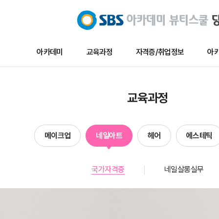
아카데미
교육과정
자격증/취업정보
아카
교육과정
자격증/취업정보
아카데미 
교육과정
메이크업
채용/취업정보
아카데미 
네일아트
자격증정보
이벤트
메이크업
네일아트
헤어
에스테틱
헤어
자료실
수강생작
에스테틱
수강생인
국가자격증
네일살롱실무
단과
수업및실습
합격자현
방송국견학/행