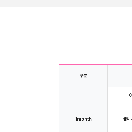
구분
O
1month
네일 