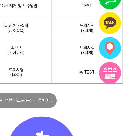
 Gel 제거 및 보수방법
TEST
젤 원톤 스캅춰
모의시험
(상호실습)
(2과제)
속오프
모의시험
(시험규정)
(3과제)
모의시험
총 TEST
(1과제)
은 각 캠퍼스로 문의 바랍니다.